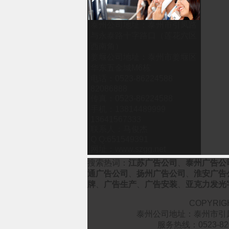
泰州公司地址：泰州市引凤路
与永泰路十字路口（莲花六区
西南角）
姜堰公司地址：泰州市姜堰区
华东五金城M6栋
电话：0523-86224588
82086888
传真：0523-86224588
手机：13814489999
13641567333
联系人：马俊杰
Q Q:651549391
网址：www.szgg.net
搜索热词：
江苏广告公司
、
泰州广告公
通广告公司
、
扬州广告公司
、
淮安广告
牌
、
广告生产
、
广告安装
、
亚克力发光
COPYRI
泰州公司地址：
泰州市引
服务热线：0523-8208