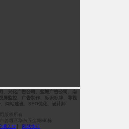
司
、
兴化广告公司
、
盐城广告公司
、
南
视屏监控
、
广告制作
、
标识标牌
、
导视
册
、
网站建设
、
SEO优化
、
设计师
司公司版权所有
市姜堰区华东五金城M6栋
管理入口
】
网站统计