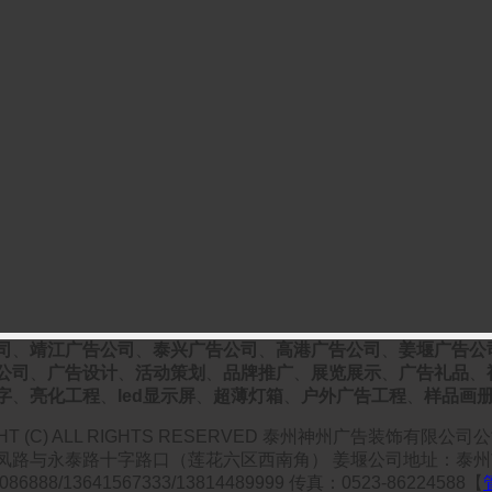
司
、
靖江广告公司
、
泰兴广告公司
、
高港广告公司
、
姜堰广告公
公司
、
广告设计
、
活动策划
、
品牌推广
、
展览展示
、
广告礼品
、
字
、
亮化工程
、
led显示屏
、
超薄灯箱
、
户外广告工程
、
样品画
GHT (C) ALL RIGHTS RESERVED 泰州神州广告装饰有限公
凤路与永泰路十字路口（莲花六区西南角）
姜堰公司地址：泰州
6888/13641567333/13814489999 传真：0523-86224588【