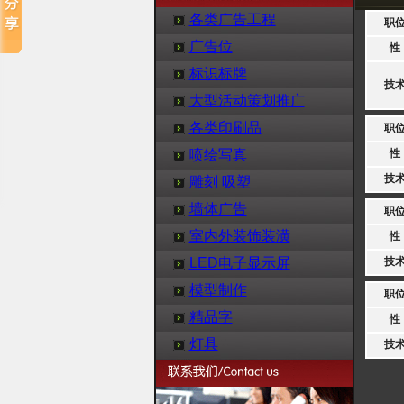
各类广告工程
职
广告位
性
标识标牌
技
大型活动策划推广
各类印刷品
职
喷绘写真
性
技
雕刻 吸塑
墙体广告
职
室内外装饰装潢
性
LED电子显示屏
技
模型制作
职
精品字
性
灯具
技