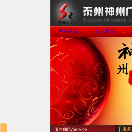
网站首页
公司简介